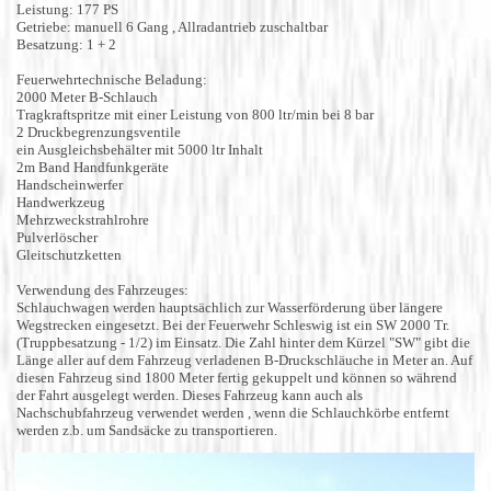
Leistung: 177 PS
Getriebe: manuell 6 Gang , Allradantrieb zuschaltbar
Besatzung: 1 + 2
Feuerwehrtechnische Beladung:
2000 Meter B-Schlauch
Tragkraftspritze mit einer Leistung von 800 ltr/min bei 8 bar
2 Druckbegrenzungsventile
ein Ausgleichsbehälter mit 5000 ltr Inhalt
2m Band Handfunkgeräte
Handscheinwerfer
Handwerkzeug
Mehrzweckstrahlrohre
Pulverlöscher
Gleitschutzketten
Verwendung des Fahrzeuges:
Schlauchwagen werden hauptsächlich zur Wasserförderung über längere
Wegstrecken eingesetzt. Bei der Feuerwehr Schleswig ist ein SW 2000 Tr.
(Truppbesatzung - 1/2) im Einsatz. Die Zahl hinter dem Kürzel "SW" gibt die
Länge aller auf dem Fahrzeug verladenen B-Druckschläuche in Meter an. Auf
diesen Fahrzeug sind 1800 Meter fertig gekuppelt und können so während
der Fahrt ausgelegt werden. Dieses Fahrzeug kann auch als
Nachschubfahrzeug verwendet werden , wenn die Schlauchkörbe entfernt
werden z.b. um Sandsäcke zu transportieren.