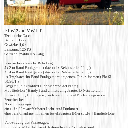
ELW 2 auf VW LT
Technische Daten:
Baujahr: 1999
Gewicht: 4,6 t
Leistung: 125 PS
Getriebe: manuell 5 Gang
Feuerwehrtechnische Beladung:
5x 2 m Band Funkgeräte ( davon 1x Relaisstellenfähig )
2x 4 m Band Funkgeräte ( davon 1x Relaisstellenfähig )
1x Tragbares 4m Band Funkgerät mit eigenem Funkrufnamen ( Flo SL
10/98/1 )
Faxgerät ( funktioniert auch während der Fahrt )
Mobiltelefon ( Handy ) und ein fest eingebautes D-Netz Telefon
Einsatzpläne , Unterlagen , Kartenmaterial und Nachschlagewerke
Feuerlöscher
Notstromaggregat
ein auf 4,80m ausfahrbarer Licht- und Funkmast
eine Telefonanlage mit einen festeinbauten Hörer sowie 4 Handtelefone
Verwendung des Fahrzeuges:
Ein Fahrzeug für die Einsatzleitung bei Großschaden- und